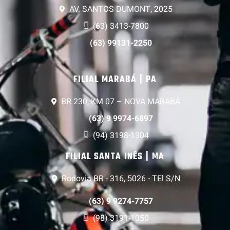
AV. SANTOS DUMONT, 2025
(63) 3413-7800
(63) 99131-2250
FILIAL MARABÁ | PA
BR 230, KM 07 – NOVA MARABÁ
(63) 9 9974-6897
(94) 3198-1304
FILIAL SANTA INÊS | MA
Rodovia BR - 316, 5026 - TEl S/N
(63) 9 9274-7757
(98) 3191-1050