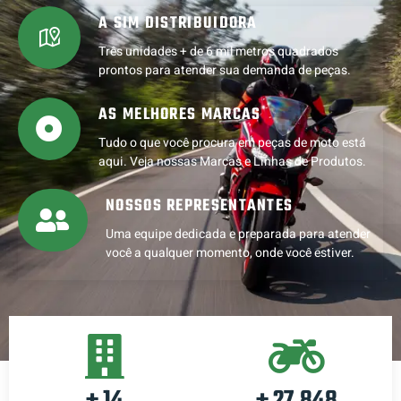
A SIM DISTRIBUIDORA
Três unidades + de 6 mil metros quadrados
prontos para atender sua demanda de peças.
AS MELHORES MARCAS
Tudo o que você procura em peças de moto está
aqui. Veja nossas Marcas e Linhas de Produtos.
NOSSOS REPRESENTANTES
Uma equipe dedicada e preparada para atender
você a qualquer momento, onde você estiver.
+
17
+
33,000