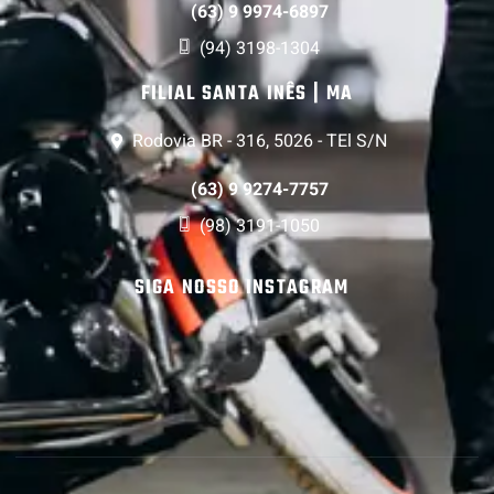
(63) 9 9974-6897
(94) 3198-1304
FILIAL SANTA INÊS | MA
Rodovia BR - 316, 5026 - TEl S/N
(63) 9 9274-7757
(98) 3191-1050
SIGA NOSSO INSTAGRAM