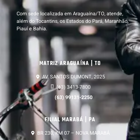
Com sede localizada em Araguaína/TO, atende,
além do Tocantins, os Estados do Pará, Maranhão,
Piauí e Bahia.
MATRIZ ARAGUAÍNA | TO
AV. SANTOS DUMONT, 2025
(63) 3413-7800
(63) 99131-2250
FILIAL MARABÁ | PA
BR 230, KM 07 – NOVA MARABÁ